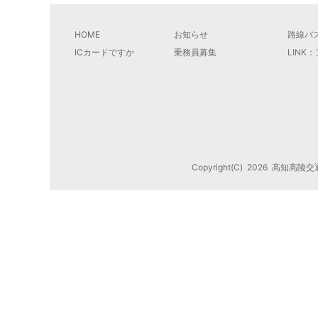
HOME
お知らせ
路線バ
ICカードですか
乗務員募集
LINK
Copyright(C)
2026
高知高陵交通株